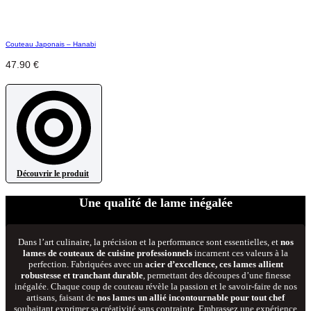
Couteau Japonais – Hanabi
E
47.90
€
À
Découvrir le produit
Une qualité de lame inégalée
Dans l’art culinaire, la précision et la performance sont essentielles, et
nos
lames de couteaux de cuisine professionnels
incarnent ces valeurs à la
perfection. Fabriquées avec un
acier d’excellence, ces lames allient
robustesse et tranchant durable
, permettant des découpes d’une finesse
inégalée. Chaque coup de couteau révèle la passion et le savoir-faire de nos
artisans, faisant de
nos lames un allié incontournable pour tout chef
souhaitant exprimer sa créativité sans contrainte. Embrassez une expérience