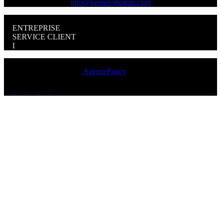
info@kensei-shogun.com
CATEGORIES
ENTREPRISE
SERVICE CLIENT
I
NFORMATIONS
Copyright © 2026 Kensei Shogun | Couteaux japonais de cuisine
professionnels - made by
AgenceFancy
.