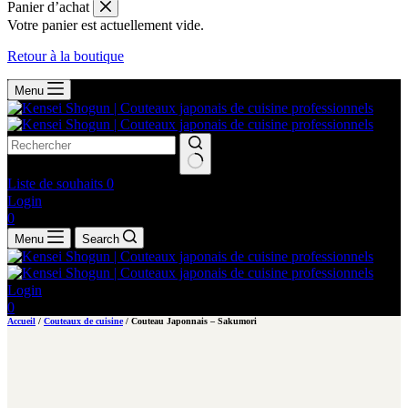
Panier d’achat
Votre panier est actuellement vide.
Retour à la boutique
Menu
Liste de souhaits
0
Login
Panier
0
d’achat
Menu
Search
Login
Panier
0
d’achat
Accueil
/
Couteaux de cuisine
/ Couteau Japonnais – Sakumori