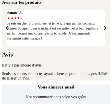
Avis sur les produits
Samuel A.
Seli
★
★
★
★
★
★
★
Je suis un chef professionnel et je ne jure que par les couteaux
J'ai
Kensei Shogun. Leur tranchant est exceptionnel et leur équilibre
et j
parfait permet une coupe précise et rapide. Je recommande
ache
fortement cette marque !
Avis
Il n’y a pas encore d’avis.
Seuls les clients connectés ayant acheté ce produit ont la possibilité
de laisser un avis.
Vous aimerez aussi
Nos recommandations selon vos goûts