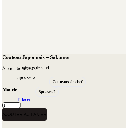
Couteau Japonnais – Sakumori
Couteaux de chef
À partir de
67.90
€
3pcs set-2
Couteaux de chef
Modèle
3pcs set-2
Effacer
quantité
de
AJOUTER AU PANIER
Couteau
Japonnais
-