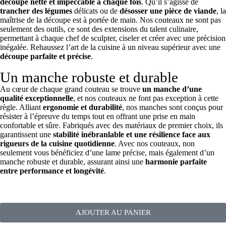
découpe nette et impeccable à chaque fois
. Qu’il s’agisse de
trancher des légumes
délicats ou de
désosser une pièce de viande
, la
maîtrise de la découpe est à portée de main. Nos couteaux ne sont pas
seulement des outils, ce sont des extensions du talent culinaire,
permettant à chaque chef de sculpter, ciseler et créer avec une précision
inégalée. Rehaussez l’art de la cuisine à un niveau supérieur avec une
découpe parfaite et précise
.
Un manche robuste et durable
Au cœur de chaque grand couteau se trouve
un manche d’une
qualité exceptionnelle
, et nos couteaux ne font pas exception à cette
règle. Alliant
ergonomie et durabilité
, nos manches sont conçus pour
résister à l’épreuve du temps tout en offrant une prise en main
confortable et sûre. Fabriqués avec des matériaux de premier choix, ils
garantissent une
stabilité inébranlable et une résilience face aux
rigueurs de la cuisine quotidienne
. Avec nos couteaux, non
seulement vous bénéficiez d’une lame précise, mais également d’un
manche robuste et durable, assurant ainsi une
harmonie parfaite
entre performance et longévité
.
AJOUTER AU PANIER