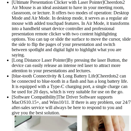
[Ultimate Presentation Clicker with Laser Pointer]Cheerdots2
Air Mouse is an ideal assistant to have in your meeting room,
classroom, or lecture. It offers two modes of operation: Desktop
Mode and Air Mode. In desktop mode, it serves as a regular air
mouse with added touchpad features. In Air Mode, it transforms
into a handheld smart device controller and professional
presentation remote clicker with two content highlighting
options. You can tap or slide the surface to move the cursor, slide
the side to flip the pages of your presentation and switch
between spotlight and digital light to highlight what you are
saying.
[Long Distance Laser Pointer]By pressing the laser Button, the
device can easily release an intense red laser to attract more
attention to your presentations and lectures.
[blue-tooth Connectivity & Long Battery Life]Cheerdots2 can
be connected to blue-tooth in a flash and has a long battery life.
It is equipped with a Type-C charging port, a single charge can
be used for 20 days, which is very suitable for use on the go.
[Software Compatibility]The Driver Software supports
MacOS10.15+, and Wins10/11. If there is any problem, our 24/7
after-sales service will always be here to respond to you and
give you the best solution.