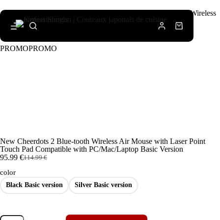
Accueil
/
Couteaux de cuisine
/ New Cheerdots 2 Blue-tooth Wireless
Air Mouse with Laser Point Touch Pad Compatible with
PC/Mac/Laptop Basic Version
PROMO
PROMO
New Cheerdots 2 Blue-tooth Wireless Air Mouse with Laser Point
Touch Pad Compatible with PC/Mac/Laptop Basic Version
95.99
€
114.99
€
color
Black Basic version
Silver Basic version