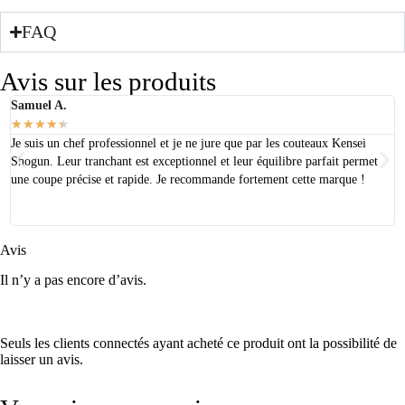
FAQ
Avis sur les produits
Samuel A.
S
★
★
★
★
★
Je suis un chef professionnel et je ne jure que par les couteaux Kensei
J
Shogun. Leur tranchant est exceptionnel et leur équilibre parfait permet
s
une coupe précise et rapide. Je recommande fortement cette marque !
d
Avis
Il n’y a pas encore d’avis.
Seuls les clients connectés ayant acheté ce produit ont la possibilité de
laisser un avis.