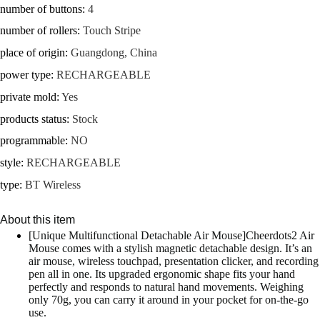
number of buttons
:
4
number of rollers
:
Touch Stripe
place of origin
:
Guangdong, China
power type
:
RECHARGEABLE
private mold
:
Yes
products status
:
Stock
programmable
:
NO
style
:
RECHARGEABLE
type
:
BT Wireless
About this item
[Unique Multifunctional Detachable Air Mouse]Cheerdots2 Air
Mouse comes with a stylish magnetic detachable design. It’s an
air mouse, wireless touchpad, presentation clicker, and recording
pen all in one. Its upgraded ergonomic shape fits your hand
perfectly and responds to natural hand movements. Weighing
only 70g, you can carry it around in your pocket for on-the-go
use.